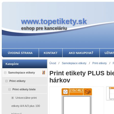
www.topetikety.sk
eshop pre kanceláriu
ÚVODNÁ STRANA
KONTAKT
AKO NAKUPOVAŤ
UŽÍVA
Úvod
/
Samolepiace etikety
/
Print etikety
/
P
Kategórie
Print etikety PLUS b
Samolepiace etikety
hárkov
Print etikety
Print etikety biele
Univerzálne-print
etikety A/4 A/3 plus 100