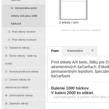
hárkové
Univerzálne-print
etikety A/4 plus 1000
hárkové
(obrázky majú len ilustračný charakter)
Print etikety farebné
Print etikety kruhové
Tabelačné etikety
Popis
Komentáre
?
Termo etikety - biele na
Print etikety A/4 biele, štítky pre
kotúči
atramentových tlačiarňach. Etiket
permanentným lepidlom, špeciál
Termotransférové etikety
tlačiarňami.
Cenové etikety do
etiketovacích klieští
Balenie 1000 hárkov.
V balení 2000 ks etikiet.
Odnímateľné etikety
(vyhradzujeme si právo meniť tieto 
Zlatnícke etikety