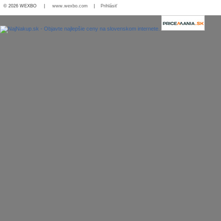
© 2026 WEXBO |
www.wexbo.com
|
Prihlásiť