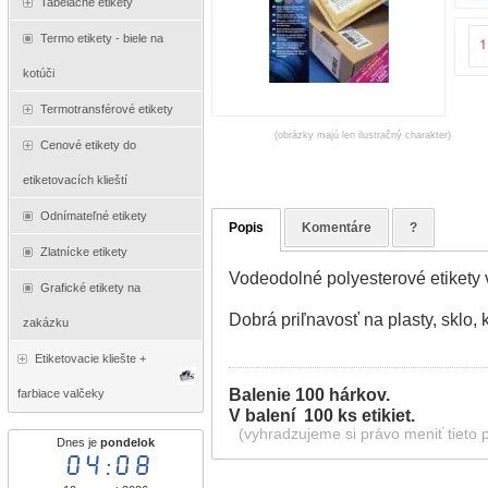
Tabelačné etikety
Termo etikety - biele na
kotúči
Termotransférové etikety
(obrázky majú len ilustračný charakter)
Cenové etikety do
etiketovacích klieští
Odnímateľné etikety
Popis
Komentáre
?
Zlatnícke etikety
Vodeodolné polyesterové etikety v
Grafické etikety na
Dobrá priľnavosť na plasty, sklo, 
zakázku
Etiketovacie kliešte +
Balenie 100 hárkov.
farbiace valčeky
V balení 100 ks etikiet.
(vyhradzujeme si právo meniť tieto 
Dnes je
pondelok
04:08