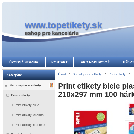
www.topetikety.sk
eshop pre kanceláriu
ÚVODNÁ STRANA
KONTAKT
AKO NAKUPOVAŤ
UŽÍVA
Úvod
/
Samolepiace etikety
/
Print etikety
/
Kategórie
Print etikety biele p
Samolepiace etikety
210x297 mm 100 hár
Print etikety
Print etikety biele
Print etikety farebné
Print etikety kruhové