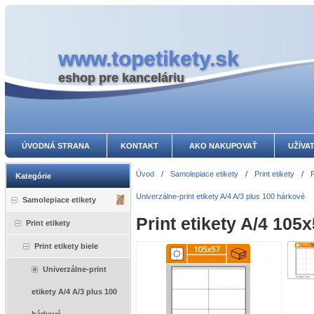
www.topetikety.sk
eshop pre kanceláriu
ÚVODNÁ STRANA
KONTAKT
AKO NAKUPOVAŤ
UŽÍVA
Úvod
/
Samolepiace etikety
/
Print etikety
/
P
Kategórie
Univerzálne-print etikety A/4 A/3 plus 100 hárkové
Samolepiace etikety
Print etikety A/4 10
Print etikety
Print etikety biele
Univerzálne-print
etikety A/4 A/3 plus 100