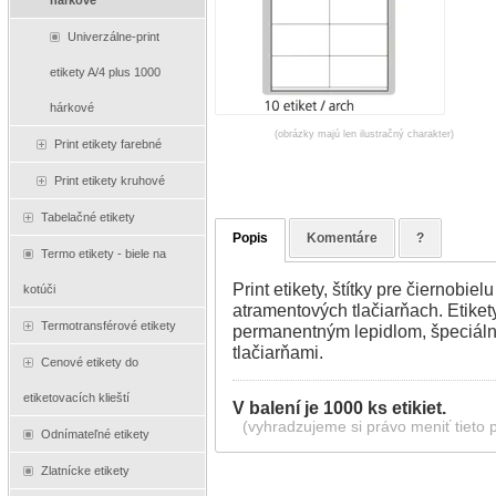
hárkové
Univerzálne-print
etikety A/4 plus 1000
hárkové
(obrázky majú len ilustračný charakter)
Print etikety farebné
Print etikety kruhové
Tabelačné etikety
Popis
Komentáre
?
Termo etikety - biele na
Print etikety, štítky pre čiernobie
kotúči
atramentových tlačiarňach. Etikety
Termotransférové etikety
permanentným lepidlom, špeciál
tlačiarňami.
Cenové etikety do
etiketovacích klieští
V balení je 1000 ks etikiet.
(vyhradzujeme si právo meniť tieto 
Odnímateľné etikety
Zlatnícke etikety