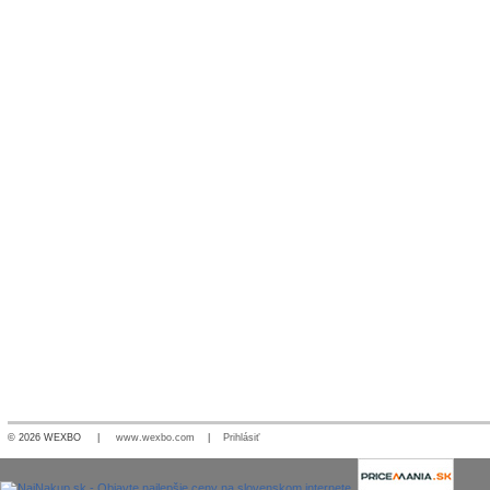
© 2026 WEXBO |
www.wexbo.com
|
Prihlásiť