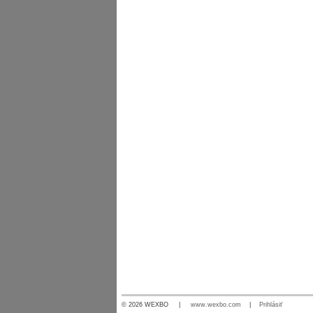
© 2026 WEXBO |
www.wexbo.com
|
Prihlásiť