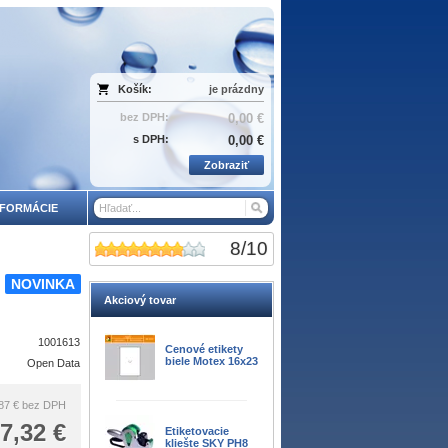
Košík:
je prázdny
bez DPH:
0,00 €
s DPH:
0,00 €
Zobraziť
NFORMÁCIE
8
/
10
NOVINKA
Akciový tovar
1001613
Cenové etikety
biele Motex 16x23
Open Data
87 €
bez DPH
7,32 €
Etiketovacie
kliešte SKY PH8