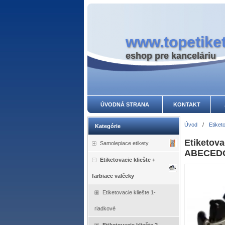
www.topetiket
eshop pre kanceláriu
ÚVODNÁ STRANA
KONTAKT
Úvod
/
Etiket
Kategórie
Etiketova
Samolepiace etikety
ABECED
Etiketovacie kliešte +
farbiace valčeky
Etiketovacie kliešte 1-
riadkové