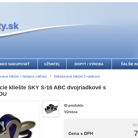
y.sk
AKO NAKUPOVAŤ
UŽÍVATEĽ
DOPYT / VÝROBA
ĎALŠIE I
ovacie kliešte + farbiace valčeky
/
Etiketovacie kliešte 2-riadkové
cie kliešte SKY S-16 ABC dvojriadkové s
OU
ID produktu
Výrobca
62,
7
Cena s DPH