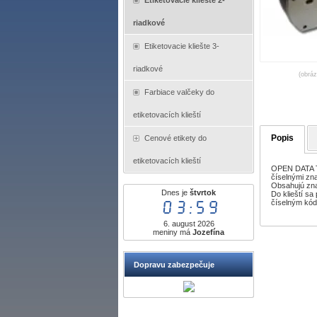
Etiketovacie kliešte 2-
riadkové
Etiketovacie kliešte 3-
riadkové
(obráz
Farbiace valčeky do
etiketovacích klieští
Popis
Cenové etikety do
etiketovacích klieští
OPEN DATA Ta
číselnými zn
Obsahujú zna
Dnes je
štvrtok
Do klieští s
03:59
číselným kó
6. august 2026
meniny má
Jozefína
Dopravu zabezpečuje