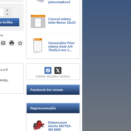
jednoriadkové
Cenové etikety
do košíka
biele Motex 16x23
ene
Univerzálne Print
etikety biele A/4
70x25,4 mm 1...
ku a 8
Zdieľať aktuálnu stránku
treby,
Facebook live stream
Najprezeranejšie
Etiketovacie
kliešte MOTEX-
MX 6600