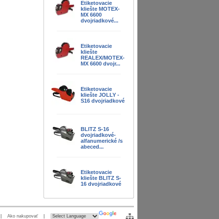
Etiketovacie
kliešte MOTEX-
MX 6600
dvojriadkové...
Etiketovacie
kliešte
REALEX/MOTEX-
MX 6600 dvojr...
Etiketovacie
kliešte JOLLY -
S16 dvojriadkové
BLITZ S-16
dvojriadkové-
alfanumerické /s
abeced...
Etiketovacie
kliešte BLITZ S-
16 dvojriadkové
|
Ako nakupovať
|