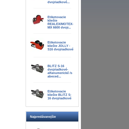
dvojriadkové...
Etiketovacie
kliešte
REALEX/MOTEX-
MX 6600 dvojr...
Etiketovacie
kliešte JOLLY -
S16 dvojriadkové
BLITZ S-16
dvojriadkové-
alfanumerické /s
abeced...
Etiketovacie
kliešte BLITZ S-
16 dvojriadkové
Najpredávanejšie