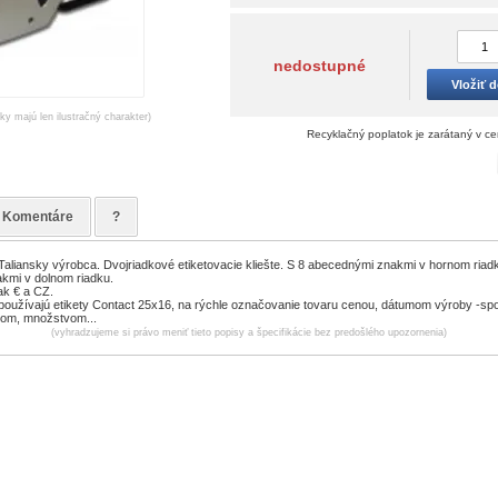
nedostupné
Vložiť 
ky majú len ilustračný charakter)
Recyklačný poplatok je zarátaný v c
Komentáre
?
liansky výrobca. Dvojriadkové etiketovacie kliešte. S 8 abecednými znakmi v hornom riad
akmi v dolnom riadku.
k € a CZ.
a používajú etikety Contact 25x16, na rýchle označovanie tovaru cenou, dátumom výroby -spo
dom, množstvom...
(vyhradzujeme si právo meniť tieto popisy a špecifikácie bez predošlého upozornenia)