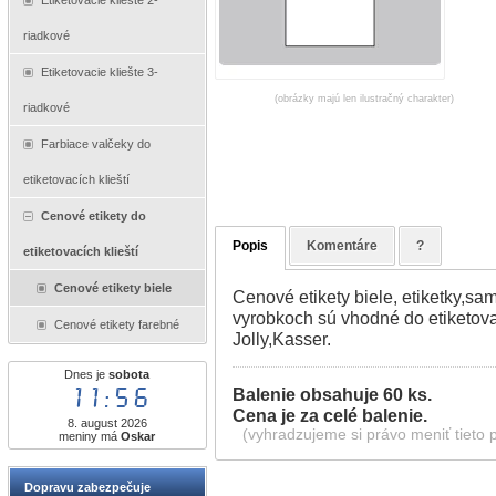
Etiketovacie kliešte 2-
riadkové
Etiketovacie kliešte 3-
(obrázky majú len ilustračný charakter)
riadkové
Farbiace valčeky do
etiketovacích klieští
Cenové etikety do
Popis
Komentáre
?
etiketovacích klieští
Cenové etikety biele
Cenové etikety biele, etiketky,s
vyrobkoch sú vhodné do etiketovac
Cenové etikety farebné
Jolly,Kasser.
Dnes je
sobota
11:56
Balenie obsahuje 60 ks.
Cena je za celé balenie.
8. august 2026
(vyhradzujeme si právo meniť tieto 
meniny má
Oskar
Dopravu zabezpečuje