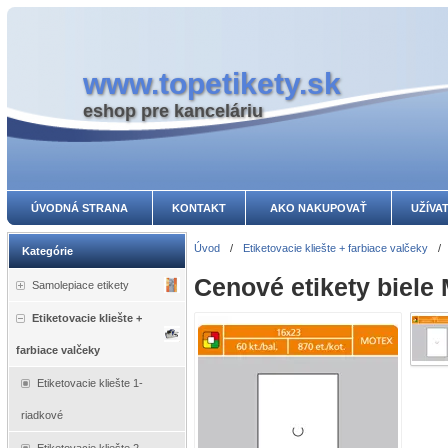
www.topetikety.sk
eshop pre kanceláriu
ÚVODNÁ STRANA
KONTAKT
AKO NAKUPOVAŤ
UŽÍVA
Úvod
/
Etiketovacie kliešte + farbiace valčeky
/
Kategórie
Cenové etikety biele
Samolepiace etikety
Etiketovacie kliešte +
farbiace valčeky
Etiketovacie kliešte 1-
riadkové