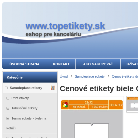
www.topetikety.sk
eshop pre kanceláriu
ÚVODNÁ STRANA
KONTAKT
AKO NAKUPOVAŤ
UŽÍVA
Úvod
/
Samolepiace etikety
/
Cenové etikety do
Kategórie
Cenové etikety biele
Samolepiace etikety
Print etikety
Tabelačné etikety
Termo etikety - biele na
kotúči