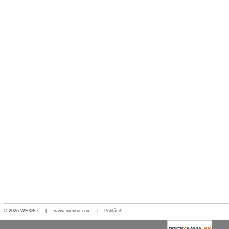
© 2026 WEXBO |
www.wexbo.com
|
Prihlásiť