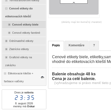
Termotransférové etikety
Cenové etikety do
etiketovacích klieští
(obrázky majú len ilustračný charakter)
Cenové etikety biele
Cenové etikety farebné
Odnímateľné etikety
Popis
Komentáre
?
Zlatnícke etikety
Cenové etikety biele, etiketky,sa
Grafické etikety na
vhodné do etiketovacích klieští Mo
zakázku
Balenie obsahuje 48 ks
Etiketovacie kliešte +
Cena je za celé balenie.
farbiace valčeky
(vyhradzujeme si právo meniť tieto 
Dnes je
sobota
23:35
8. august 2026
meniny má
Oskar